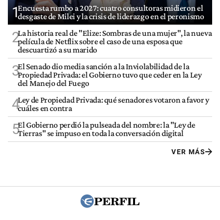
Encuesta rumbo a 2027: cuatro consultoras midieron el
1
desgaste de Milei y la crisis de liderazgo en el peronismo
La historia real de "Elize: Sombras de una mujer", la nueva
2
película de Netflix sobre el caso de una esposa que
descuartizó a su marido
El Senado dio media sanción a la Inviolabilidad de la
3
Propiedad Privada: el Gobierno tuvo que ceder en la Ley
del Manejo del Fuego
Ley de Propiedad Privada: qué senadores votaron a favor y
4
cuáles en contra
El Gobierno perdió la pulseada del nombre: la "Ley de
5
Tierras" se impuso en toda la conversación digital
VER MÁS