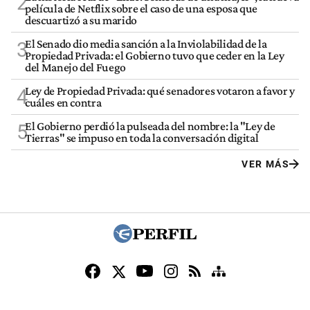
2
película de Netflix sobre el caso de una esposa que
descuartizó a su marido
El Senado dio media sanción a la Inviolabilidad de la
3
Propiedad Privada: el Gobierno tuvo que ceder en la Ley
del Manejo del Fuego
Ley de Propiedad Privada: qué senadores votaron a favor y
4
cuáles en contra
El Gobierno perdió la pulseada del nombre: la "Ley de
5
Tierras" se impuso en toda la conversación digital
VER MÁS