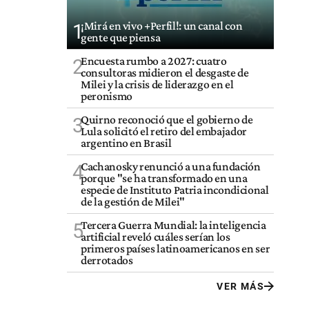
¡Mirá en vivo +Perfil!: un canal con
1
gente que piensa
Encuesta rumbo a 2027: cuatro
2
consultoras midieron el desgaste de
Milei y la crisis de liderazgo en el
peronismo
Quirno reconoció que el gobierno de
3
Lula solicitó el retiro del embajador
argentino en Brasil
Cachanosky renunció a una fundación
4
porque "se ha transformado en una
especie de Instituto Patria incondicional
de la gestión de Milei"
Tercera Guerra Mundial: la inteligencia
5
artificial reveló cuáles serían los
primeros países latinoamericanos en ser
derrotados
VER MÁS