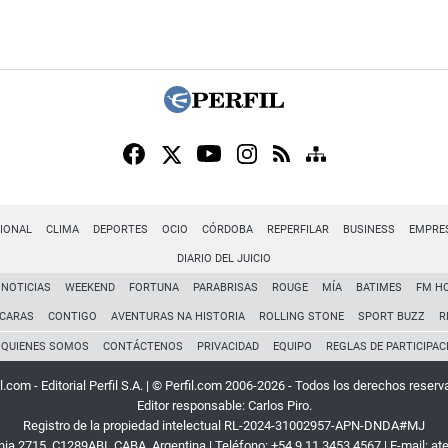
IONAL
CLIMA
DEPORTES
OCIO
CÓRDOBA
REPERFILAR
BUSINESS
EMPRE
DIARIO DEL JUICIO
NOTICIAS
WEEKEND
FORTUNA
PARABRISAS
ROUGE
MÍA
BATIMES
FM H
CARAS
CONTIGO
AVENTURAS NA HISTORIA
ROLLING STONE
SPORT BUZZ
R
QUIENES SOMOS
CONTÁCTENOS
PRIVACIDAD
EQUIPO
REGLAS DE PARTICIPAC
l.com - Editorial Perfil S.A.
| © Perfil.com 2006-2026 - Todos los derechos reserv
Editor responsable: Carlos Piro.
Registro de la propiedad intelectual RL-2024-31002957-APN-DNDA#MJ
rnia 2715
,
C1289ABI
,
CABA, Argentina
| Teléfono:
+54 9 11 3453 4567
| E-mail:
at