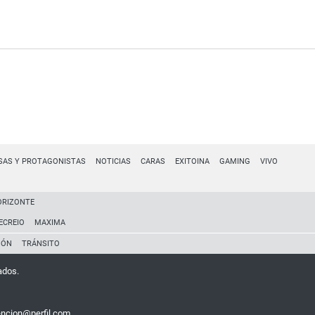
SAS Y PROTAGONISTAS
NOTICIAS
CARAS
EXITOINA
GAMING
VIVO
ORIZONTE
ECREIO
MAXIMA
IÓN
TRÁNSITO
ados.
encion@perfil.com