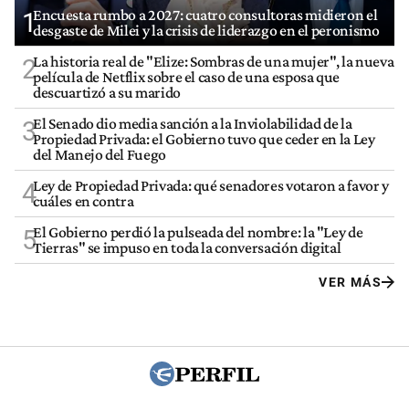
Encuesta rumbo a 2027: cuatro consultoras midieron el
1
desgaste de Milei y la crisis de liderazgo en el peronismo
La historia real de "Elize: Sombras de una mujer", la nueva
2
película de Netflix sobre el caso de una esposa que
descuartizó a su marido
El Senado dio media sanción a la Inviolabilidad de la
3
Propiedad Privada: el Gobierno tuvo que ceder en la Ley
del Manejo del Fuego
Ley de Propiedad Privada: qué senadores votaron a favor y
4
cuáles en contra
El Gobierno perdió la pulseada del nombre: la "Ley de
5
Tierras" se impuso en toda la conversación digital
VER MÁS