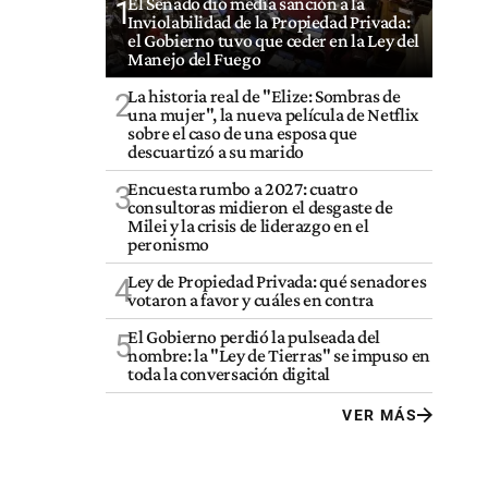
El Senado dio media sanción a la
1
Inviolabilidad de la Propiedad Privada:
el Gobierno tuvo que ceder en la Ley del
Manejo del Fuego
La historia real de "Elize: Sombras de
2
una mujer", la nueva película de Netflix
sobre el caso de una esposa que
descuartizó a su marido
Encuesta rumbo a 2027: cuatro
3
consultoras midieron el desgaste de
Milei y la crisis de liderazgo en el
peronismo
Ley de Propiedad Privada: qué senadores
4
votaron a favor y cuáles en contra
El Gobierno perdió la pulseada del
5
nombre: la "Ley de Tierras" se impuso en
toda la conversación digital
VER MÁS