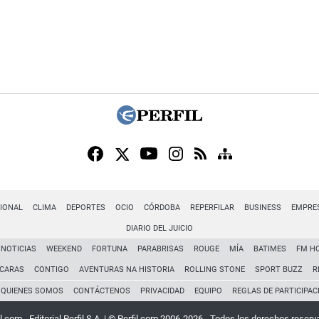
IONAL
CLIMA
DEPORTES
OCIO
CÓRDOBA
REPERFILAR
BUSINESS
EMPRE
DIARIO DEL JUICIO
NOTICIAS
WEEKEND
FORTUNA
PARABRISAS
ROUGE
MÍA
BATIMES
FM H
CARAS
CONTIGO
AVENTURAS NA HISTORIA
ROLLING STONE
SPORT BUZZ
R
QUIENES SOMOS
CONTÁCTENOS
PRIVACIDAD
EQUIPO
REGLAS DE PARTICIPAC
l.com - Editorial Perfil S.A.
| © Perfil.com 2006-2026 - Todos los derechos reserv