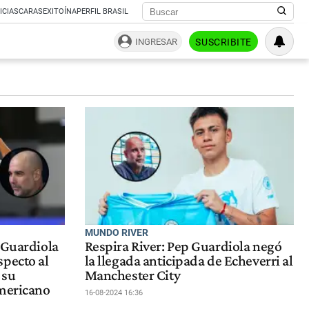
ICIAS
CARAS
EXITOÍNA
PERFIL BRASIL
INGRESAR
SUSCRIBITE
MUNDO RIVER
 Guardiola
Respira River: Pep Guardiola negó
specto al
la llegada anticipada de Echeverri al
 su
Manchester City
americano
16-08-2024 16:36