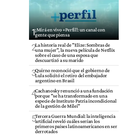
¡Mirá en vivo +Perfil!: un canal con
1
gente que piensa
La historia real de "Elize: Sombras de
2
una mujer", la nueva película de Netflix
sobre el caso de una esposa que
descuartizó a su marido
Quirno reconoció que el gobierno de
3
Lula solicitó el retiro del embajador
argentino en Brasil
Cachanosky renunció a una fundación
4
porque "se ha transformado en una
especie de Instituto Patria incondicional
de la gestión de Milei"
Tercera Guerra Mundial: la inteligencia
5
artificial reveló cuáles serían los
primeros países latinoamericanos en ser
derrotados