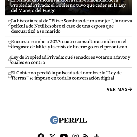
1
Propiedad Privada: el Gobierno tuvo que ceder en la Ley
del Manejo del Fuego
La historia real de "Elize: Sombras de una mujer", la nueva
2
película de Netflix sobre el caso de una esposa que
descuartizó a su marido
Encuesta rumbo a 2027: cuatro consultoras midieron el
3
desgaste de Milei y la crisis de liderazgo en el peronismo
Ley de Propiedad Privada: qué senadores votaron a favor y
4
cuáles en contra
El Gobierno perdió la pulseada del nombre: la "Ley de
5
Tierras" se impuso en toda la conversación digital
VER MÁS