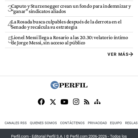
Caputo y Sturzenegger crean un fondo para indemnizar y
3
“ganar” sindicatos aliados
La Rosada busca culpables después de la derrota en el
4
Senado y recalcula su estrategia
Lionel Messi llega a Rosario a las 20.30: velatorio íntimo
5
de Jorge Messi, sin acceso al público
VER MÁS
CANALES RSS
QUIENES SOMOS
CONTÁCTENOS
PRIVACIDAD
EQUIPO
REGLAS
Perfil.com - Editorial Perfil S.A.
| © Perfil.com 2006-2026 - Todos los