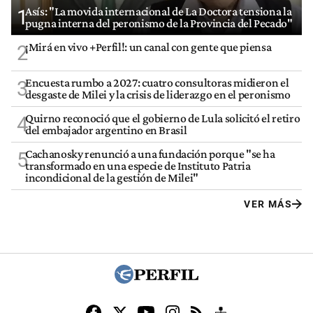
Asís: "La movida internacional de La Doctora tensiona la
1
pugna interna del peronismo de la Provincia del Pecado"
¡Mirá en vivo +Perfil!: un canal con gente que piensa
2
Encuesta rumbo a 2027: cuatro consultoras midieron el
3
desgaste de Milei y la crisis de liderazgo en el peronismo
Quirno reconoció que el gobierno de Lula solicitó el retiro
4
del embajador argentino en Brasil
Cachanosky renunció a una fundación porque "se ha
5
transformado en una especie de Instituto Patria
incondicional de la gestión de Milei"
VER MÁS