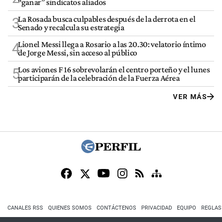
“ganar” sindicatos aliados
La Rosada busca culpables después de la derrota en el
3
Senado y recalcula su estrategia
Lionel Messi llega a Rosario a las 20.30: velatorio íntimo
4
de Jorge Messi, sin acceso al público
Los aviones F 16 sobrevolarán el centro porteño y el lunes
5
participarán de la celebración de la Fuerza Aérea
VER MÁS
CANALES RSS
QUIENES SOMOS
CONTÁCTENOS
PRIVACIDAD
EQUIPO
REGLAS