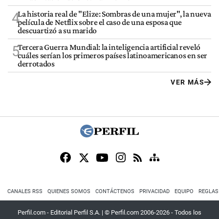
La historia real de "Elize: Sombras de una mujer", la nueva
4
película de Netflix sobre el caso de una esposa que
descuartizó a su marido
Tercera Guerra Mundial: la inteligencia artificial reveló
5
cuáles serían los primeros países latinoamericanos en ser
derrotados
VER MÁS
CANALES RSS
QUIENES SOMOS
CONTÁCTENOS
PRIVACIDAD
EQUIPO
REGLAS
Perfil.com - Editorial Perfil S.A.
| © Perfil.com 2006-2026 - Todos los