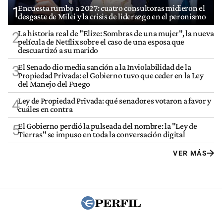
Encuesta rumbo a 2027: cuatro consultoras midieron el
1
desgaste de Milei y la crisis de liderazgo en el peronismo
La historia real de "Elize: Sombras de una mujer", la nueva
2
película de Netflix sobre el caso de una esposa que
descuartizó a su marido
El Senado dio media sanción a la Inviolabilidad de la
3
Propiedad Privada: el Gobierno tuvo que ceder en la Ley
del Manejo del Fuego
Ley de Propiedad Privada: qué senadores votaron a favor y
4
cuáles en contra
El Gobierno perdió la pulseada del nombre: la "Ley de
5
Tierras" se impuso en toda la conversación digital
VER MÁS