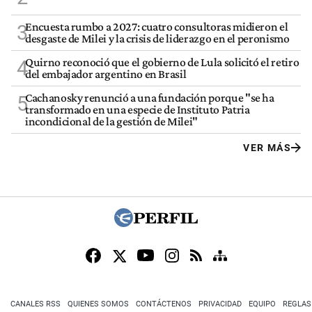
Encuesta rumbo a 2027: cuatro consultoras midieron el
3
desgaste de Milei y la crisis de liderazgo en el peronismo
Quirno reconoció que el gobierno de Lula solicitó el retiro
4
del embajador argentino en Brasil
Cachanosky renunció a una fundación porque "se ha
5
transformado en una especie de Instituto Patria
incondicional de la gestión de Milei"
VER MÁS
CANALES RSS
QUIENES SOMOS
CONTÁCTENOS
PRIVACIDAD
EQUIPO
REGLAS