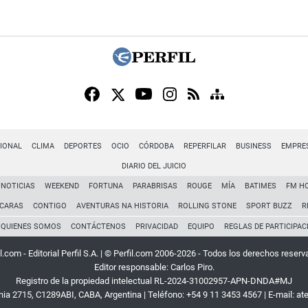
IONAL
CLIMA
DEPORTES
OCIO
CÓRDOBA
REPERFILAR
BUSINESS
EMPRE
DIARIO DEL JUICIO
NOTICIAS
WEEKEND
FORTUNA
PARABRISAS
ROUGE
MÍA
BATIMES
FM H
CARAS
CONTIGO
AVENTURAS NA HISTORIA
ROLLING STONE
SPORT BUZZ
R
QUIENES SOMOS
CONTÁCTENOS
PRIVACIDAD
EQUIPO
REGLAS DE PARTICIPAC
l.com - Editorial Perfil S.A.
| © Perfil.com 2006-2026 - Todos los derechos reserv
Editor responsable: Carlos Piro.
Registro de la propiedad intelectual RL-2024-31002957-APN-DNDA#MJ
rnia 2715
,
C1289ABI
,
CABA, Argentina
| Teléfono:
+54 9 11 3453 4567
| E-mail:
at