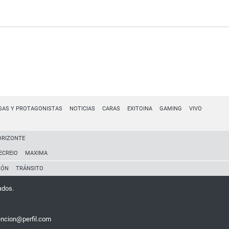
SAS Y PROTAGONISTAS
NOTICIAS
CARAS
EXITOINA
GAMING
VIVO
ORIZONTE
ECREIO
MAXIMA
IÓN
TRÁNSITO
ados.
encion@perfil.com