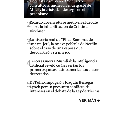
Encuesta rumbo a 2027: cuatro
1
consultoras midieron el desgaste de
Milei y la crisis de liderazgo en el
peronismo
Ricardo Lorenzetti se metió en el debate
2
sobre la inhabilitación de Cristina
Kirchner
La historia real de "Elize: Sombras de
3
una mujer", la nueva película de Netflix
sobre el caso de una esposa que
descuartizó a su marido
Tercera Guerra Mundial: la inteligencia
4
artificial reveló cuáles serían los
primeros países latinoamericanos en ser
derrotados
Di Tullio impugnó a Joaquín Benegas
5
Lynch por un presunto conflicto de
intereses en el debate de la Ley de Tierras
VER MÁS