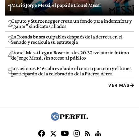
Murió Jorge Messi, el papá de Lionel Messi
1
Caputo y Sturzenegger crean un fondo para indemnizar y
2
“ganar” sindicatos aliados
La Rosada busca culpables después de la derrota en el
3
Senado y recalcula su estrategia
Lionel Messi llega a Rosario a las 20.30: velatorio íntimo
4
de Jorge Messi, sin acceso al público
Los aviones F 16 sobrevolarán el centro porteño y el lunes
5
participarán de la celebración de la Fuerza Aérea
VER MÁS