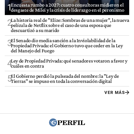
Encuesta rumbo a 2027: cuatro consultoras midieron el
1
desgaste de Milei y la crisis de liderazgo en el peronismo
La historia real de "Elize: Sombras de una mujer", la nueva
2
película de Netflix sobre el caso de una esposa que
descuartizó a su marido
El Senado dio media sanción a la Inviolabilidad de la
3
Propiedad Privada: el Gobierno tuvo que ceder en la Ley
del Manejo del Fuego
Ley de Propiedad Privada: qué senadores votaron a favor y
4
cuáles en contra
El Gobierno perdió la pulseada del nombre: la "Ley de
5
Tierras" se impuso en toda la conversación digital
VER MÁS