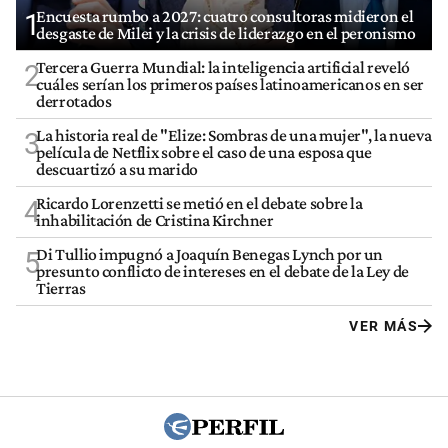
Encuesta rumbo a 2027: cuatro consultoras midieron el
1
desgaste de Milei y la crisis de liderazgo en el peronismo
Tercera Guerra Mundial: la inteligencia artificial reveló
2
cuáles serían los primeros países latinoamericanos en ser
derrotados
La historia real de "Elize: Sombras de una mujer", la nueva
3
película de Netflix sobre el caso de una esposa que
descuartizó a su marido
Ricardo Lorenzetti se metió en el debate sobre la
4
inhabilitación de Cristina Kirchner
Di Tullio impugnó a Joaquín Benegas Lynch por un
5
presunto conflicto de intereses en el debate de la Ley de
Tierras
VER MÁS