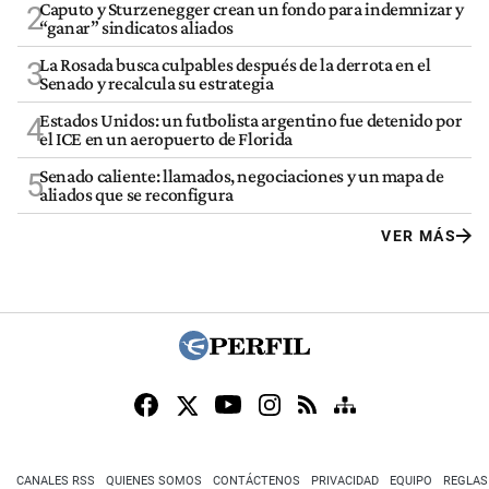
Caputo y Sturzenegger crean un fondo para indemnizar y
2
“ganar” sindicatos aliados
La Rosada busca culpables después de la derrota en el
3
Senado y recalcula su estrategia
Estados Unidos: un futbolista argentino fue detenido por
4
el ICE en un aeropuerto de Florida
Senado caliente: llamados, negociaciones y un mapa de
5
aliados que se reconfigura
VER MÁS
CANALES RSS
QUIENES SOMOS
CONTÁCTENOS
PRIVACIDAD
EQUIPO
REGLAS