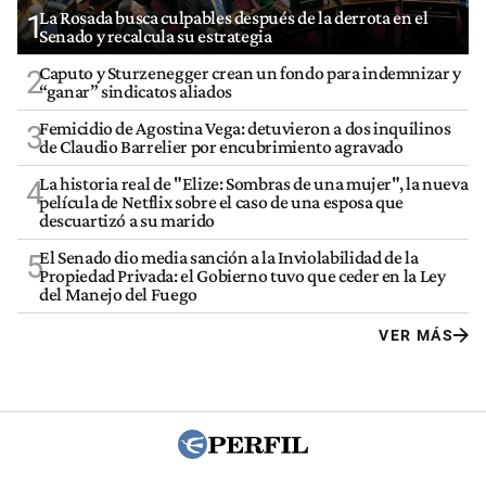
La Rosada busca culpables después de la derrota en el
1
Senado y recalcula su estrategia
Caputo y Sturzenegger crean un fondo para indemnizar y
2
“ganar” sindicatos aliados
Femicidio de Agostina Vega: detuvieron a dos inquilinos
3
de Claudio Barrelier por encubrimiento agravado
La historia real de "Elize: Sombras de una mujer", la nueva
4
película de Netflix sobre el caso de una esposa que
descuartizó a su marido
El Senado dio media sanción a la Inviolabilidad de la
5
Propiedad Privada: el Gobierno tuvo que ceder en la Ley
del Manejo del Fuego
VER MÁS