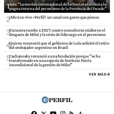
Asís: "La movida internacional de La Doctora tensiona la
1
pugna interna del peronismo de la Provincia del Pecado"
¡Mirá en vivo +Perfil!: un canal con gente que piensa
2
Encuesta rumbo a 2027: cuatro consultoras midieron el
3
desgaste de Milei y la crisis de liderazgo en el peronismo
Quirno reconoció que el gobierno de Lula solicitó el retiro
4
del embajador argentino en Brasil
Cachanosky renunció a una fundación porque "se ha
5
transformado en una especie de Instituto Patria
incondicional de la gestión de Milei"
VER MÁS