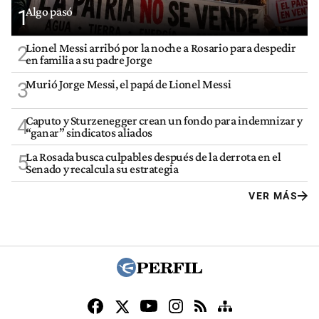
Algo pasó
1
Lionel Messi arribó por la noche a Rosario para despedir
2
en familia a su padre Jorge
Murió Jorge Messi, el papá de Lionel Messi
3
Caputo y Sturzenegger crean un fondo para indemnizar y
4
“ganar” sindicatos aliados
La Rosada busca culpables después de la derrota en el
5
Senado y recalcula su estrategia
VER MÁS