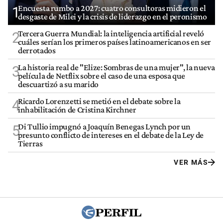
Encuesta rumbo a 2027: cuatro consultoras midieron el
1
desgaste de Milei y la crisis de liderazgo en el peronismo
Tercera Guerra Mundial: la inteligencia artificial reveló
2
cuáles serían los primeros países latinoamericanos en ser
derrotados
La historia real de "Elize: Sombras de una mujer", la nueva
3
película de Netflix sobre el caso de una esposa que
descuartizó a su marido
Ricardo Lorenzetti se metió en el debate sobre la
4
inhabilitación de Cristina Kirchner
Di Tullio impugnó a Joaquín Benegas Lynch por un
5
presunto conflicto de intereses en el debate de la Ley de
Tierras
VER MÁS