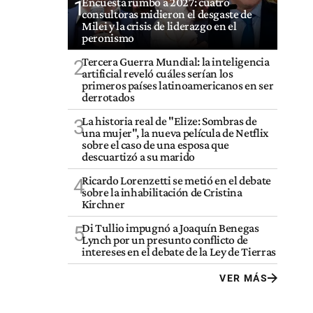
Encuesta rumbo a 2027: cuatro
1
consultoras midieron el desgaste de
Milei y la crisis de liderazgo en el
peronismo
Tercera Guerra Mundial: la inteligencia
2
artificial reveló cuáles serían los
primeros países latinoamericanos en ser
derrotados
La historia real de "Elize: Sombras de
3
una mujer", la nueva película de Netflix
sobre el caso de una esposa que
descuartizó a su marido
Ricardo Lorenzetti se metió en el debate
4
sobre la inhabilitación de Cristina
Kirchner
Di Tullio impugnó a Joaquín Benegas
5
Lynch por un presunto conflicto de
intereses en el debate de la Ley de Tierras
VER MÁS