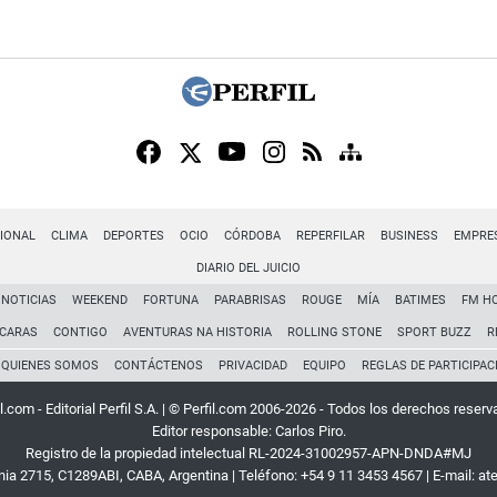
IONAL
CLIMA
DEPORTES
OCIO
CÓRDOBA
REPERFILAR
BUSINESS
EMPRE
DIARIO DEL JUICIO
NOTICIAS
WEEKEND
FORTUNA
PARABRISAS
ROUGE
MÍA
BATIMES
FM H
CARAS
CONTIGO
AVENTURAS NA HISTORIA
ROLLING STONE
SPORT BUZZ
R
QUIENES SOMOS
CONTÁCTENOS
PRIVACIDAD
EQUIPO
REGLAS DE PARTICIPAC
l.com - Editorial Perfil S.A.
| © Perfil.com 2006-2026 - Todos los derechos reserv
Editor responsable: Carlos Piro.
Registro de la propiedad intelectual RL-2024-31002957-APN-DNDA#MJ
rnia 2715
,
C1289ABI
,
CABA, Argentina
| Teléfono:
+54 9 11 3453 4567
| E-mail:
at