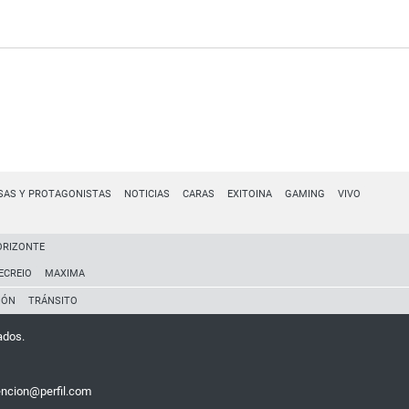
SAS Y PROTAGONISTAS
NOTICIAS
CARAS
EXITOINA
GAMING
VIVO
ORIZONTE
ECREIO
MAXIMA
IÓN
TRÁNSITO
ados.
encion@perfil.com