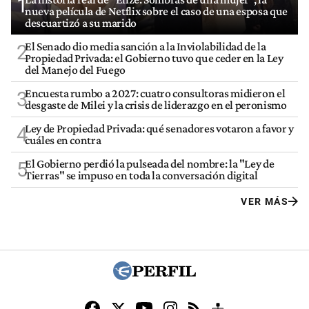
1
nueva película de Netflix sobre el caso de una esposa que
descuartizó a su marido
El Senado dio media sanción a la Inviolabilidad de la
2
Propiedad Privada: el Gobierno tuvo que ceder en la Ley
del Manejo del Fuego
Encuesta rumbo a 2027: cuatro consultoras midieron el
3
desgaste de Milei y la crisis de liderazgo en el peronismo
Ley de Propiedad Privada: qué senadores votaron a favor y
4
cuáles en contra
El Gobierno perdió la pulseada del nombre: la "Ley de
5
Tierras" se impuso en toda la conversación digital
VER MÁS