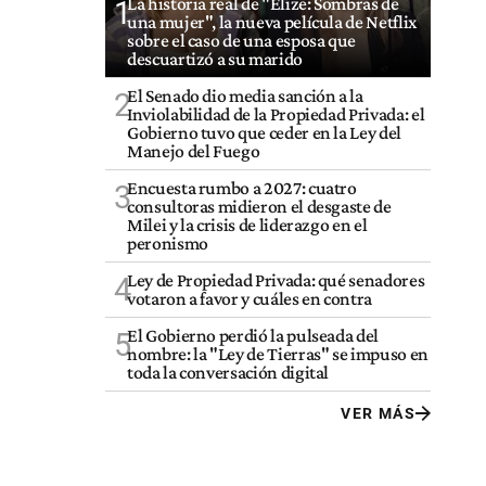
La historia real de "Elize: Sombras de
1
una mujer", la nueva película de Netflix
sobre el caso de una esposa que
descuartizó a su marido
El Senado dio media sanción a la
2
Inviolabilidad de la Propiedad Privada: el
Gobierno tuvo que ceder en la Ley del
Manejo del Fuego
Encuesta rumbo a 2027: cuatro
3
consultoras midieron el desgaste de
Milei y la crisis de liderazgo en el
peronismo
Ley de Propiedad Privada: qué senadores
4
votaron a favor y cuáles en contra
El Gobierno perdió la pulseada del
5
nombre: la "Ley de Tierras" se impuso en
toda la conversación digital
VER MÁS