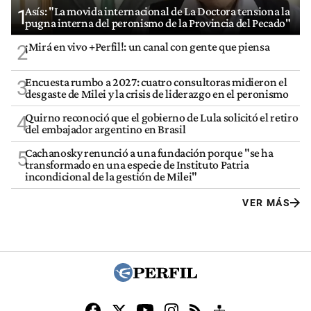
Asís: "La movida internacional de La Doctora tensiona la
1
pugna interna del peronismo de la Provincia del Pecado"
¡Mirá en vivo +Perfil!: un canal con gente que piensa
2
Encuesta rumbo a 2027: cuatro consultoras midieron el
3
desgaste de Milei y la crisis de liderazgo en el peronismo
Quirno reconoció que el gobierno de Lula solicitó el retiro
4
del embajador argentino en Brasil
Cachanosky renunció a una fundación porque "se ha
5
transformado en una especie de Instituto Patria
incondicional de la gestión de Milei"
VER MÁS