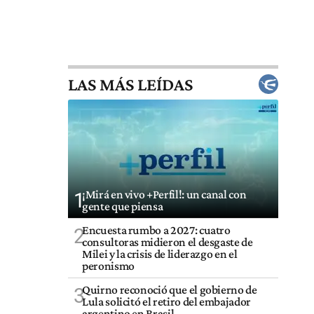
LAS MÁS LEÍDAS
¡Mirá en vivo +Perfil!: un canal con
1
gente que piensa
Encuesta rumbo a 2027: cuatro
2
consultoras midieron el desgaste de
Milei y la crisis de liderazgo en el
peronismo
Quirno reconoció que el gobierno de
3
Lula solicitó el retiro del embajador
argentino en Brasil