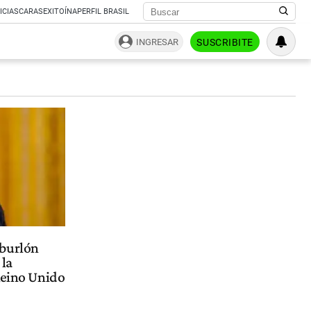
ICIAS
CARAS
EXITOÍNA
PERFIL BRASIL
INGRESAR
SUSCRIBITE
 burlón
 la
Reino Unido