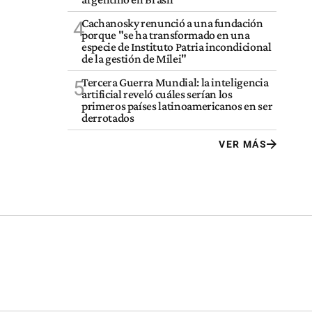
Cachanosky renunció a una fundación
4
porque "se ha transformado en una
especie de Instituto Patria incondicional
de la gestión de Milei"
Tercera Guerra Mundial: la inteligencia
5
artificial reveló cuáles serían los
primeros países latinoamericanos en ser
derrotados
VER MÁS