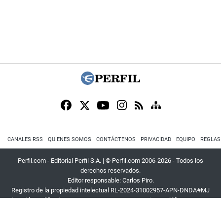
CANALES RSS
QUIENES SOMOS
CONTÁCTENOS
PRIVACIDAD
EQUIPO
REGLAS
Perfil.com - Editorial Perfil S.A.
| © Perfil.com 2006-2026 - Todos los
derechos reservados.
Editor responsable: Carlos Piro.
Registro de la propiedad intelectual RL-2024-31002957-APN-DNDA#MJ
Dirección:
California 2715
,
C1289ABI
,
CABA, Argentina
| Teléfono:
+54 9 11
3453 4567
| E-mail:
atencion@perfil.com