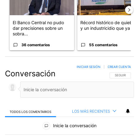
El Banco Central no pudo
Récord histórico de quiebras
dar precisiones sobre un
y un industricidio que ya ...
sobra...
36 comentarios
55 comentarios
INICIAR SESIÓN
|
CREAR CUENTA
Conversación
SIGA ESTA CO
SEGUIR
LOS MÁS RECIENTES
TODOS LOS COMENTARIOS
Todos los comentarios
Inicie la conversación