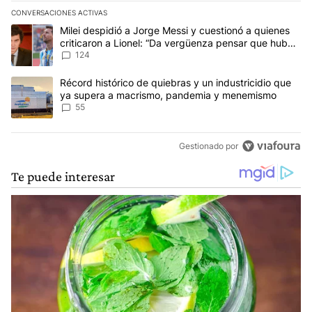
CONVERSACIONES ACTIVAS
Este listado muestra los artículos con más comentarios en los últim
Un artículo de tendencia con el título "Milei despidió a Jorge Mes
Milei despidió a Jorge Messi y cuestionó a quienes
criticaron a Lionel: “Da vergüenza pensar que hubo
anti-Messi”
124
Un artículo de tendencia con el título "Récord histórico de quie
Récord histórico de quiebras y un industricidio que
ya supera a macrismo, pandemia y menemismo
55
Gestionado por