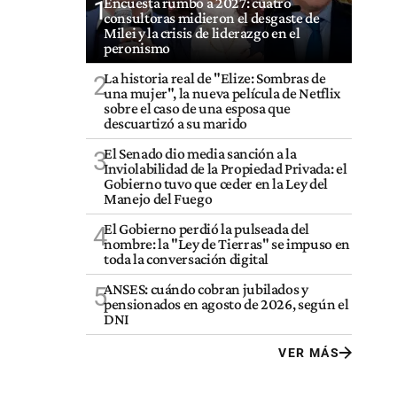
Encuesta rumbo a 2027: cuatro
1
consultoras midieron el desgaste de
Milei y la crisis de liderazgo en el
peronismo
La historia real de "Elize: Sombras de
2
una mujer", la nueva película de Netflix
sobre el caso de una esposa que
descuartizó a su marido
El Senado dio media sanción a la
3
Inviolabilidad de la Propiedad Privada: el
Gobierno tuvo que ceder en la Ley del
Manejo del Fuego
El Gobierno perdió la pulseada del
4
nombre: la "Ley de Tierras" se impuso en
toda la conversación digital
ANSES: cuándo cobran jubilados y
5
pensionados en agosto de 2026, según el
DNI
VER MÁS