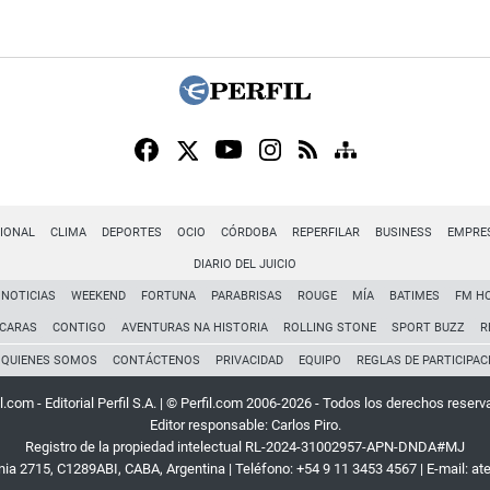
IONAL
CLIMA
DEPORTES
OCIO
CÓRDOBA
REPERFILAR
BUSINESS
EMPRE
DIARIO DEL JUICIO
NOTICIAS
WEEKEND
FORTUNA
PARABRISAS
ROUGE
MÍA
BATIMES
FM H
CARAS
CONTIGO
AVENTURAS NA HISTORIA
ROLLING STONE
SPORT BUZZ
R
QUIENES SOMOS
CONTÁCTENOS
PRIVACIDAD
EQUIPO
REGLAS DE PARTICIPAC
l.com - Editorial Perfil S.A.
| © Perfil.com 2006-2026 - Todos los derechos reserv
Editor responsable: Carlos Piro.
Registro de la propiedad intelectual RL-2024-31002957-APN-DNDA#MJ
rnia 2715
,
C1289ABI
,
CABA, Argentina
| Teléfono:
+54 9 11 3453 4567
| E-mail:
at