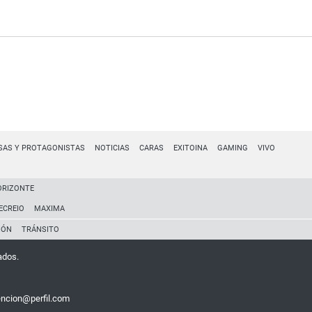
SAS Y PROTAGONISTAS
NOTICIAS
CARAS
EXITOINA
GAMING
VIVO
ORIZONTE
ECREIO
MAXIMA
IÓN
TRÁNSITO
ados.
encion@perfil.com