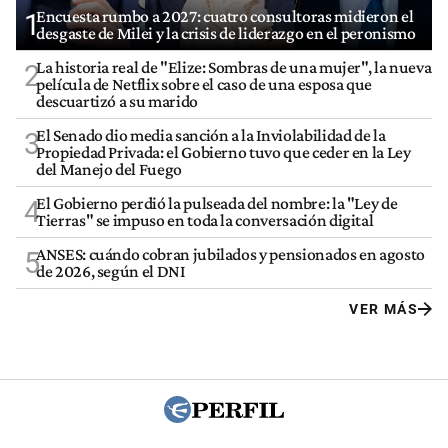
Encuesta rumbo a 2027: cuatro consultoras midieron el
1
desgaste de Milei y la crisis de liderazgo en el peronismo
La historia real de "Elize: Sombras de una mujer", la nueva
2
película de Netflix sobre el caso de una esposa que
descuartizó a su marido
El Senado dio media sanción a la Inviolabilidad de la
3
Propiedad Privada: el Gobierno tuvo que ceder en la Ley
del Manejo del Fuego
El Gobierno perdió la pulseada del nombre: la "Ley de
4
Tierras" se impuso en toda la conversación digital
ANSES: cuándo cobran jubilados y pensionados en agosto
5
de 2026, según el DNI
VER MÁS