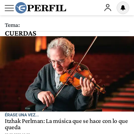
Tema:
CUERDAS
ÉRASE UNA VEZ...
Itzhak Perlman: La música que se hace con lo que
queda