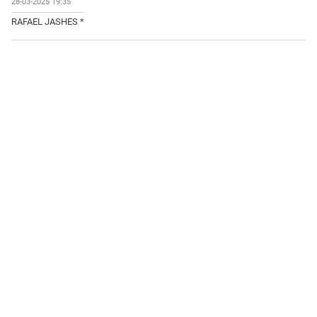
28-03-2025 19:35
RAFAEL JASHES *