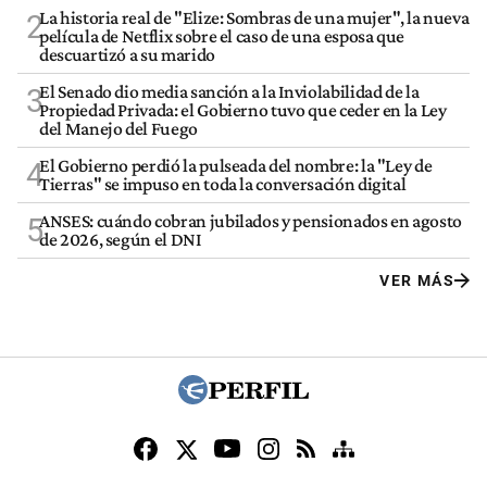
La historia real de "Elize: Sombras de una mujer", la nueva
2
película de Netflix sobre el caso de una esposa que
descuartizó a su marido
El Senado dio media sanción a la Inviolabilidad de la
3
Propiedad Privada: el Gobierno tuvo que ceder en la Ley
del Manejo del Fuego
El Gobierno perdió la pulseada del nombre: la "Ley de
4
Tierras" se impuso en toda la conversación digital
ANSES: cuándo cobran jubilados y pensionados en agosto
5
de 2026, según el DNI
VER MÁS