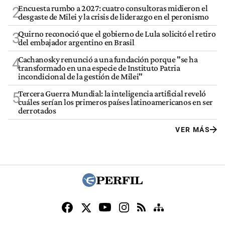
Encuesta rumbo a 2027: cuatro consultoras midieron el
2
desgaste de Milei y la crisis de liderazgo en el peronismo
Quirno reconoció que el gobierno de Lula solicitó el retiro
3
del embajador argentino en Brasil
Cachanosky renunció a una fundación porque "se ha
4
transformado en una especie de Instituto Patria
incondicional de la gestión de Milei"
Tercera Guerra Mundial: la inteligencia artificial reveló
5
cuáles serían los primeros países latinoamericanos en ser
derrotados
VER MÁS