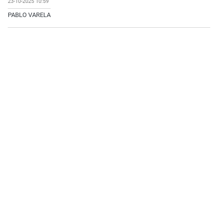
23-10-2025 10:59
PABLO VARELA