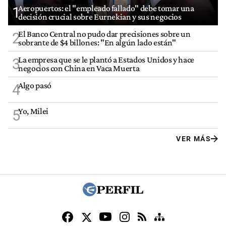
Aeropuertos: el "empleado fallado" debe tomar una
1
decisión crucial sobre Eurnekian y sus negocios
El Banco Central no pudo dar precisiones sobre un
2
sobrante de $4 billones: "En algún lado están"
La empresa que se le plantó a Estados Unidos y hace
3
negocios con China en Vaca Muerta
Algo pasó
4
Yo, Milei
5
VER MÁS