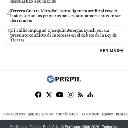
descuartizó a su marido
Tercera Guerra Mundial: la inteligencia artificial reveló
4
cuáles serían los primeros países latinoamericanos en ser
derrotados
Di Tullio impugnó a Joaquín Benegas Lynch por un
5
presunto conflicto de intereses en el debate de la Ley de
Tierras
VER MÁS
CANALES RSS
QUIENES SOMOS
CONTÁCTENOS
PRIVACIDAD
EQUIPO
REGLAS
Perfil.com - Editorial Perfil S.A.
| © Perfil.com 2006-2026 - Todos los