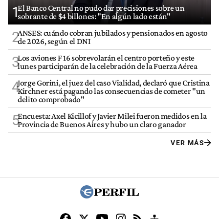
El Banco Central no pudo dar precisiones sobre un
1
sobrante de $4 billones: "En algún lado están"
ANSES: cuándo cobran jubilados y pensionados en agosto
2
de 2026, según el DNI
Los aviones F 16 sobrevolarán el centro porteño y este
3
lunes participarán de la celebración de la Fuerza Aérea
Jorge Gorini, el juez del caso Vialidad, declaró que Cristina
4
Kirchner está pagando las consecuencias de cometer "un
delito comprobado"
Encuesta: Axel Kicillof y Javier Milei fueron medidos en la
5
Provincia de Buenos Aires y hubo un claro ganador
VER MÁS