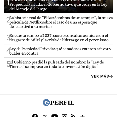
1
Propiedad Privada: el Gobierno tuvo que ceder en la Ley
del Manejo del Fuego
La historia real de "Elize: Sombras de una mujer", la nueva
2
película de Netflix sobre el caso de una esposa que
descuartizó a su marido
Encuesta rumbo a 2027: cuatro consultoras midieron el
3
desgaste de Milei y la crisis de liderazgo en el peronismo
Ley de Propiedad Privada: qué senadores votaron a favor y
4
cuáles en contra
El Gobierno perdió la pulseada del nombre: la "Ley de
5
Tierras" se impuso en toda la conversación digital
VER MÁS