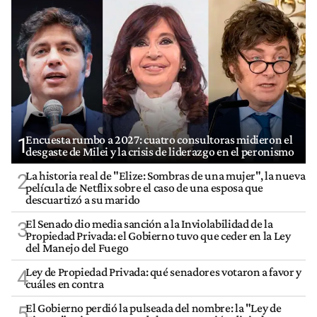
Encuesta rumbo a 2027: cuatro consultoras midieron el
1
desgaste de Milei y la crisis de liderazgo en el peronismo
La historia real de "Elize: Sombras de una mujer", la nueva
2
película de Netflix sobre el caso de una esposa que
descuartizó a su marido
El Senado dio media sanción a la Inviolabilidad de la
3
Propiedad Privada: el Gobierno tuvo que ceder en la Ley
del Manejo del Fuego
Ley de Propiedad Privada: qué senadores votaron a favor y
4
cuáles en contra
El Gobierno perdió la pulseada del nombre: la "Ley de
5