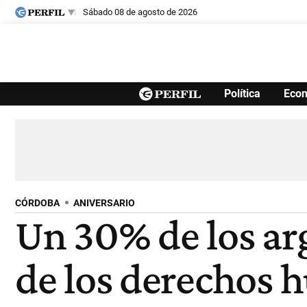
sábado 08 de agosto de 2026
Últimas noticias
Política
Eco
Inicio
Ahora
Opinión
Cultura
Arte
Educación
Videos
Córdoba
Reperfilar
Diario del Juicio
CÓRDOBA
ANIVERSARIO
Un 30% de los ar
de los derechos 