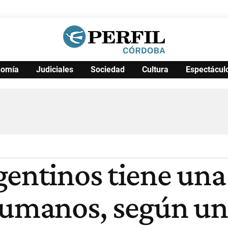
nomía
Judiciales
Sociedad
Cultura
Espectácul
Política
Pymes
Salud
Internacional
Clima
Deportes
Business
Noticias
Caras
gentinos tiene una
humanos, según un