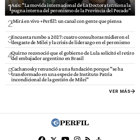
Asís: "La movida internacional de La Doctora tensiona la
1
pugna interna del peronismo de la Provincia del Pecado"
¡Mirá en vivo +Perfil!: un canal con gente que piensa
2
Encuesta rumbo a 2027: cuatro consultoras midieron el
3
desgaste de Milei y la crisis de liderazgo en el peronismo
Quirno reconoció que el gobierno de Lula solicitó el retiro
4
del embajador argentino en Brasil
Cachanosky renunció a una fundación porque "se ha
5
transformado en una especie de Instituto Patria
incondicional de la gestión de Milei"
VER MÁS