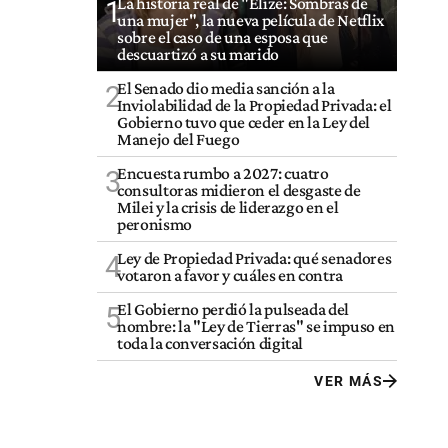
La historia real de "Elize: Sombras de
1
una mujer", la nueva película de Netflix
sobre el caso de una esposa que
descuartizó a su marido
El Senado dio media sanción a la
2
Inviolabilidad de la Propiedad Privada: el
Gobierno tuvo que ceder en la Ley del
Manejo del Fuego
Encuesta rumbo a 2027: cuatro
3
consultoras midieron el desgaste de
Milei y la crisis de liderazgo en el
peronismo
Ley de Propiedad Privada: qué senadores
4
votaron a favor y cuáles en contra
El Gobierno perdió la pulseada del
5
nombre: la "Ley de Tierras" se impuso en
toda la conversación digital
VER MÁS