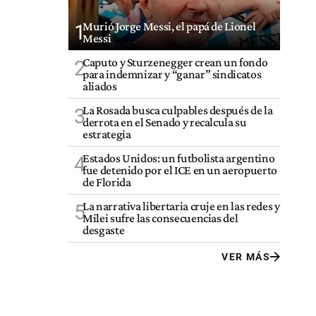
Murió Jorge Messi, el papá de Lionel
1
Messi
Caputo y Sturzenegger crean un fondo
2
para indemnizar y “ganar” sindicatos
aliados
La Rosada busca culpables después de la
3
derrota en el Senado y recalcula su
estrategia
Estados Unidos: un futbolista argentino
4
fue detenido por el ICE en un aeropuerto
de Florida
La narrativa libertaria cruje en las redes y
5
Milei sufre las consecuencias del
desgaste
VER MÁS