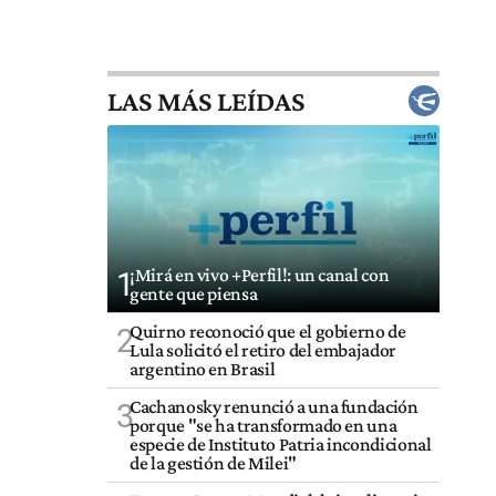
LAS MÁS LEÍDAS
¡Mirá en vivo +Perfil!: un canal con
1
gente que piensa
Quirno reconoció que el gobierno de
2
Lula solicitó el retiro del embajador
argentino en Brasil
Cachanosky renunció a una fundación
3
porque "se ha transformado en una
especie de Instituto Patria incondicional
de la gestión de Milei"