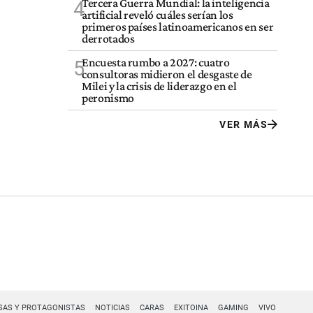
Tercera Guerra Mundial: la inteligencia
4
artificial reveló cuáles serían los
primeros países latinoamericanos en ser
derrotados
Encuesta rumbo a 2027: cuatro
5
consultoras midieron el desgaste de
Milei y la crisis de liderazgo en el
peronismo
VER MÁS
SAS Y PROTAGONISTAS
NOTICIAS
CARAS
EXITOINA
GAMING
VIVO