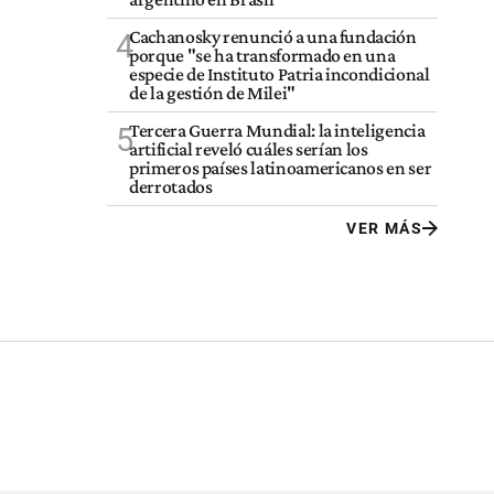
Cachanosky renunció a una fundación
4
porque "se ha transformado en una
especie de Instituto Patria incondicional
de la gestión de Milei"
Tercera Guerra Mundial: la inteligencia
5
artificial reveló cuáles serían los
primeros países latinoamericanos en ser
derrotados
VER MÁS