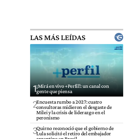
LAS MÁS LEÍDAS
¡Mirá en vivo +Perfil!: un canal con
1
gente que piensa
Encuesta rumbo a 2027: cuatro
2
consultoras midieron el desgaste de
Milei y la crisis de liderazgo en el
peronismo
Quirno reconoció que el gobierno de
3
Lula solicitó el retiro del embajador
argentino en Brasil