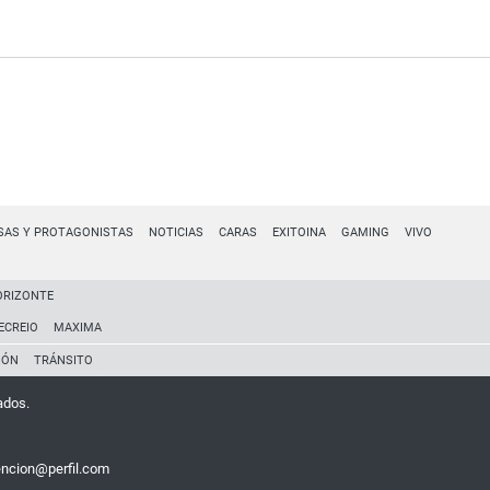
SAS Y PROTAGONISTAS
NOTICIAS
CARAS
EXITOINA
GAMING
VIVO
ORIZONTE
ECREIO
MAXIMA
IÓN
TRÁNSITO
ados.
encion@perfil.com