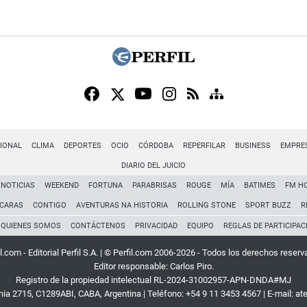
IONAL
CLIMA
DEPORTES
OCIO
CÓRDOBA
REPERFILAR
BUSINESS
EMPRE
DIARIO DEL JUICIO
NOTICIAS
WEEKEND
FORTUNA
PARABRISAS
ROUGE
MÍA
BATIMES
FM H
CARAS
CONTIGO
AVENTURAS NA HISTORIA
ROLLING STONE
SPORT BUZZ
R
QUIENES SOMOS
CONTÁCTENOS
PRIVACIDAD
EQUIPO
REGLAS DE PARTICIPAC
l.com - Editorial Perfil S.A.
| © Perfil.com 2006-2026 - Todos los derechos reserv
Editor responsable: Carlos Piro.
Registro de la propiedad intelectual RL-2024-31002957-APN-DNDA#MJ
rnia 2715
,
C1289ABI
,
CABA, Argentina
| Teléfono:
+54 9 11 3453 4567
| E-mail:
at