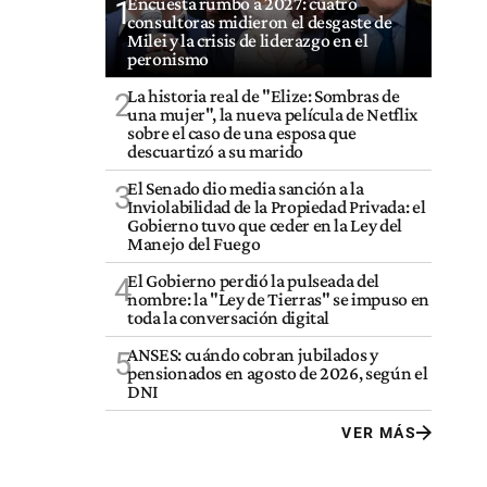
Encuesta rumbo a 2027: cuatro
1
consultoras midieron el desgaste de
Milei y la crisis de liderazgo en el
peronismo
La historia real de "Elize: Sombras de
2
una mujer", la nueva película de Netflix
sobre el caso de una esposa que
descuartizó a su marido
El Senado dio media sanción a la
3
Inviolabilidad de la Propiedad Privada: el
Gobierno tuvo que ceder en la Ley del
Manejo del Fuego
El Gobierno perdió la pulseada del
4
nombre: la "Ley de Tierras" se impuso en
toda la conversación digital
ANSES: cuándo cobran jubilados y
5
pensionados en agosto de 2026, según el
DNI
VER MÁS