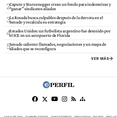
Caputo y Sturzenegger crean un fondo para indemnizar y
2
“ganar” sindicatos aliados
La Rosada busca culpables después de la derrota en el
3
Senado y recalcula su estrategia
Estados Unidos: un futbolista argentino fue detenido por
4
el ICE en un aeropuerto de Florida
Senado caliente: llamados, negociaciones y un mapa de
5
aliados que se reconfigura
VER MÁS