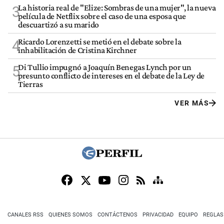
La historia real de "Elize: Sombras de una mujer", la nueva
3
película de Netflix sobre el caso de una esposa que
descuartizó a su marido
Ricardo Lorenzetti se metió en el debate sobre la
4
inhabilitación de Cristina Kirchner
Di Tullio impugnó a Joaquín Benegas Lynch por un
5
presunto conflicto de intereses en el debate de la Ley de
Tierras
VER MÁS
CANALES RSS
QUIENES SOMOS
CONTÁCTENOS
PRIVACIDAD
EQUIPO
REGLAS