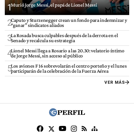
Murió Jorge Messi, el papá de Lionel Messi
1
Caputo y Sturzenegger crean un fondo para indemnizar y
2
“ganar” sindicatos aliados
La Rosada busca culpables después de la derrota en el
3
Senado y recalcula su estrategia
Lionel Messi llega a Rosario a las 20.30: velatorio íntimo
4
de Jorge Messi, sin acceso al público
Los aviones F 16 sobrevolarán el centro porteño y el lunes
5
participarán de la celebración de la Fuerza Aérea
VER MÁS