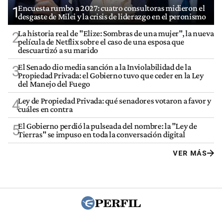
Encuesta rumbo a 2027: cuatro consultoras midieron el
1
desgaste de Milei y la crisis de liderazgo en el peronismo
La historia real de "Elize: Sombras de una mujer", la nueva
2
película de Netflix sobre el caso de una esposa que
descuartizó a su marido
El Senado dio media sanción a la Inviolabilidad de la
3
Propiedad Privada: el Gobierno tuvo que ceder en la Ley
del Manejo del Fuego
Ley de Propiedad Privada: qué senadores votaron a favor y
4
cuáles en contra
El Gobierno perdió la pulseada del nombre: la "Ley de
5
Tierras" se impuso en toda la conversación digital
VER MÁS