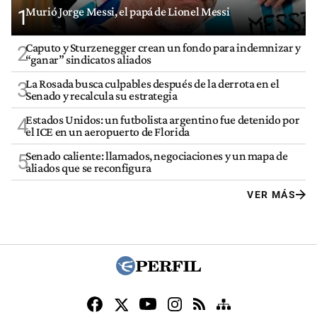
Murió Jorge Messi, el papá de Lionel Messi
1
Caputo y Sturzenegger crean un fondo para indemnizar y
2
“ganar” sindicatos aliados
La Rosada busca culpables después de la derrota en el
3
Senado y recalcula su estrategia
Estados Unidos: un futbolista argentino fue detenido por
4
el ICE en un aeropuerto de Florida
Senado caliente: llamados, negociaciones y un mapa de
5
aliados que se reconfigura
VER MÁS