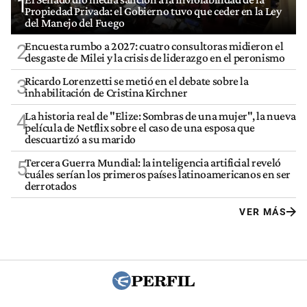
1
Propiedad Privada: el Gobierno tuvo que ceder en la Ley
del Manejo del Fuego
Encuesta rumbo a 2027: cuatro consultoras midieron el
2
desgaste de Milei y la crisis de liderazgo en el peronismo
Ricardo Lorenzetti se metió en el debate sobre la
3
inhabilitación de Cristina Kirchner
La historia real de "Elize: Sombras de una mujer", la nueva
4
película de Netflix sobre el caso de una esposa que
descuartizó a su marido
Tercera Guerra Mundial: la inteligencia artificial reveló
5
cuáles serían los primeros países latinoamericanos en ser
derrotados
VER MÁS